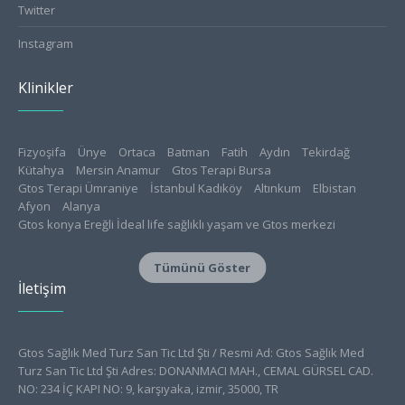
Twitter
Instagram
Klinikler
Fizyoşifa
Ünye
Ortaca
Batman
Fatih
Aydın
Tekirdağ
Kütahya
Mersin Anamur
Gtos Terapi Bursa
Gtos Terapi Ümraniye
İstanbul Kadıköy
Altınkum
Elbistan
Afyon
Alanya
Gtos konya Ereğli İdeal life sağlıklı yaşam ve Gtos merkezi
Konya Meram
Isparta
Tokat
Gtos Edirne Sağlıklı Yaşam Merkezi
Aksaray
Tümünü Göster
Gücüyener Fizyo Klinik
Amasya
Bursa Nilüfer Physioclinic
İletişim
Turgutlu
Safranbolu
Canik
Atakum
Giresun
Burdur
Ordu
İzmir
Ayrancılar
Kayseri Fizyo38
Çorum
Aliağa
Sağlam Fizyolife Gtos Terapi Kızıltepe
Serik
Soma
Seydişehir
Fizyodiyet Sağlıklı Yaşam Merkezi
Fizyonilüfer
Alanya Vega-Fiz
Gtos Sağlık Med Turz San Tic Ltd Şti / Resmi Ad: Gtos Sağlık Med
Extremfiz Sağlıklı Yaşam Merkezi
Ortaköy
Alanya Physiolab
Turz San Tic Ltd Şti Adres: DONANMACI MAH., CEMAL GÜRSEL CAD.
Muratpaşa Ossafiz
Medibalance İzmit
NO: 234 İÇ KAPI NO: 9, karşıyaka, izmir, 35000, TR