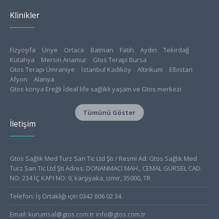
Klinikler
Fizyoşifa
Ünye
Ortaca
Batman
Fatih
Aydın
Tekirdağ
Kütahya
Mersin Anamur
Gtos Terapi Bursa
Gtos Terapi Ümraniye
İstanbul Kadıköy
Altınkum
Elbistan
Afyon
Alanya
Gtos konya Ereğli İdeal life sağlıklı yaşam ve Gtos merkezi
Konya Meram
Isparta
Tokat
Gtos Edirne Sağlıklı Yaşam Merkezi
Aksaray
Tümünü Göster
Gücüyener Fizyo Klinik
Amasya
Bursa Nilüfer Physioclinic
İletişim
Turgutlu
Safranbolu
Canik
Atakum
Giresun
Burdur
Ordu
İzmir
Ayrancılar
Kayseri Fizyo38
Çorum
Aliağa
Sağlam Fizyolife Gtos Terapi Kızıltepe
Serik
Soma
Seydişehir
Fizyodiyet Sağlıklı Yaşam Merkezi
Fizyonilüfer
Alanya Vega-Fiz
Gtos Sağlık Med Turz San Tic Ltd Şti / Resmi Ad: Gtos Sağlık Med
Extremfiz Sağlıklı Yaşam Merkezi
Ortaköy
Alanya Physiolab
Turz San Tic Ltd Şti Adres: DONANMACI MAH., CEMAL GÜRSEL CAD.
Muratpaşa Ossafiz
Medibalance İzmit
NO: 234 İÇ KAPI NO: 9, karşıyaka, izmir, 35000, TR
Fizyo B&B Sağlıklı Yaşam Merkezi
Kilis
Gtos Terapi Korkuteli
Telefon: İş Ortaklığı için 0342 606 02 34
Fizyoçamlık
Çorum FizyoMG
Gtos Fizyostar Çorlu
Kızılay
Batıkent
Gtos Terapi Bursa / Gürsu
FizyoAKS Gtos Fethiye
Email:
kurumsal@gtos.com.tr
info@gtos.com.tr
Gtos Çankaya
Ataşehir Origoclinic & Gtos terapi Ümraniye