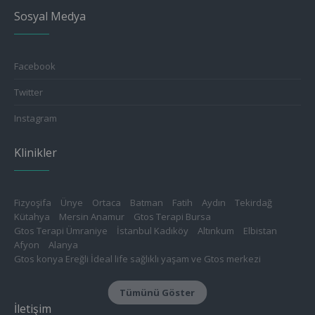
Sosyal Medya
Facebook
Twitter
Instagram
Klinikler
Fizyoşifa
Ünye
Ortaca
Batman
Fatih
Aydın
Tekirdağ
Kütahya
Mersin Anamur
Gtos Terapi Bursa
Gtos Terapi Ümraniye
İstanbul Kadıköy
Altınkum
Elbistan
Afyon
Alanya
Gtos konya Ereğli İdeal life sağlıklı yaşam ve Gtos merkezi
Konya Meram
Isparta
Tokat
Gtos Edirne Sağlıklı Yaşam Merkezi
Aksaray
Tümünü Göster
Gücüyener Fizyo Klinik
Amasya
Bursa Nilüfer Physioclinic
İletişim