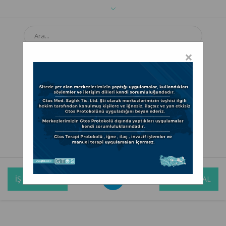
×
Bizi Arayın: İş Ortaklığı için 0342 606 02 34
Randevu İçin: 0501 012 5500
İŞ ORTAKLIĞI
RANDEVU AL