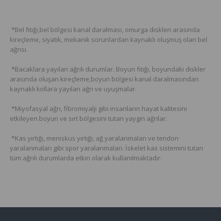
*Bel fıtığı,bel bölgesi kanal daralması, omurga diskleri arasında
kireçleme, siyatik, mekanik sorunlardan kaynaklı oluşmuş olan bel
ağrısı.
*Bacaklara yayılan ağrılı durumlar. Boyun fıtığı, boyundaki diskler
arasında oluşan kireçleme,boyun bölgesi kanal daralmasından
kaynaklı kollara yayılan ağrı ve uyuşmalar.
*Miyofasyal ağrı, fibromiyalji gibi insanların hayat kalitesini
etkileyen boyun ve sırt bölgesini tutan yaygın ağrılar.
*Kas yırtığı, meniskus yırtığı, ağ yaralanmaları ve tendon
yaralanmaları gibi spor yaralanmaları. İskelet kas sistemini tutan
tüm ağrılı durumlarda etkin olarak kullanılmaktadır.