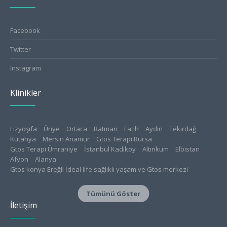
Facebook
Twitter
Instagram
Klinikler
Fizyoşifa
Ünye
Ortaca
Batman
Fatih
Aydın
Tekirdağ
Kütahya
Mersin Anamur
Gtos Terapi Bursa
Gtos Terapi Ümraniye
İstanbul Kadıköy
Altınkum
Elbistan
Afyon
Alanya
Gtos konya Ereğli İdeal life sağlıklı yaşam ve Gtos merkezi
Konya Meram
Isparta
Tokat
Gtos Edirne Sağlıklı Yaşam Merkezi
Aksaray
Tümünü Göster
Gücüyener Fizyo Klinik
Amasya
Bursa Nilüfer Physioclinic
İletişim
Turgutlu
Safranbolu
Canik
Atakum
Giresun
Burdur
Ordu
İzmir
Ayrancılar
Kayseri Fizyo38
Çorum
Aliağa