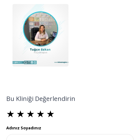
Bu Kliniği Değerlendirin
★
★
★
★
★
★
★
★
★
★
★
★
★
★
★
Adınız Soyadınız