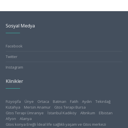
Sosyal Medya
Facebook
Twitter
Instagram
Klinikler
Fizyoşifa
Ünye
Ortaca
Batman
Fatih
Aydın
Tekirdağ
Kütahya
Mersin Anamur
Gtos Terapi Bursa
Gtos Terapi Ümraniye
İstanbul Kadıköy
Altınkum
Elbistan
Afyon
Alanya
Gtos konya Ereğli İdeal life sağlıklı yaşam ve Gtos merkezi