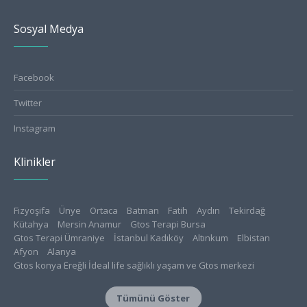
Sosyal Medya
Facebook
Twitter
Instagram
Klinikler
Fizyoşifa
Ünye
Ortaca
Batman
Fatih
Aydın
Tekirdağ
Kütahya
Mersin Anamur
Gtos Terapi Bursa
Gtos Terapi Ümraniye
İstanbul Kadıköy
Altınkum
Elbistan
Afyon
Alanya
Gtos konya Ereğli İdeal life sağlıklı yaşam ve Gtos merkezi
Konya Meram
Isparta
Tokat
Gtos Edirne Sağlıklı Yaşam Merkezi
Aksaray
Tümünü Göster
Gücüyener Fizyo Klinik
Amasya
Bursa Nilüfer Physioclinic