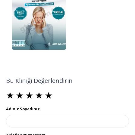
Bu Kliniği Değerlendirin
★
★
★
★
★
★
★
★
★
★
★
★
★
★
★
Adınız Soyadınız
Telefon Numaranız